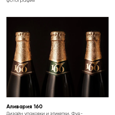
фотография
Аливария 160
Дизайн упаковки и этикетки
,
Фуд-