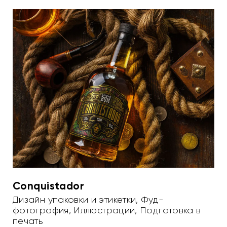
Conquistador
Дизайн упаковки и этикетки
,
Фуд-
фотография
,
Иллюстрации
,
Подготовка в
печать